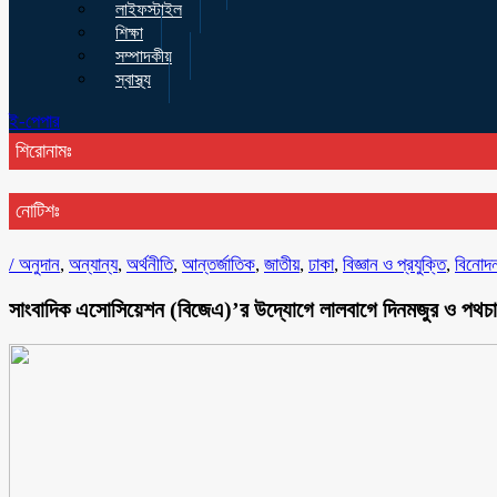
লাইফস্টাইল
শিক্ষা
সম্পাদকীয়
স্বাস্থ্য
ই-পেপার
শিরোনামঃ
নোটিশঃ
/
অনুদান
,
অন্যান্য
,
অর্থনীতি
,
আন্তর্জাতিক
,
জাতীয়
,
ঢাকা
,
বিজ্ঞান ও প্রযুক্তি
,
বিনোদ
সাংবাদিক এসোসিয়েশন (বিজেএ)’র উদ্যোগে লালবাগে দিনমজুর ও পথচার