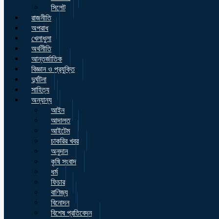
সিলেট
রাজনীতি
অপরাধ
খেলাধুলা
অর্থনীতি
আন্তর্জাতিক
বিজ্ঞান ও প্রযুক্তি
দুর্ঘটনা
সাহিত্য
অন্যান্য
আইন
আদালত
আইটেম
চাকরির খবর
অনুদান
কৃষি সংবাদ
ধর্ম
ফিচার
বাণিজ্য
বিনোদন
বিশেষ প্রতিবেদন