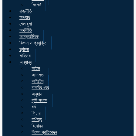
সিলেট
রাজনীতি
অপরাধ
খেলাধুলা
অর্থনীতি
আন্তর্জাতিক
বিজ্ঞান ও প্রযুক্তি
দুর্ঘটনা
সাহিত্য
অন্যান্য
আইন
আদালত
আইটেম
চাকরির খবর
অনুদান
কৃষি সংবাদ
ধর্ম
ফিচার
বাণিজ্য
বিনোদন
বিশেষ প্রতিবেদন