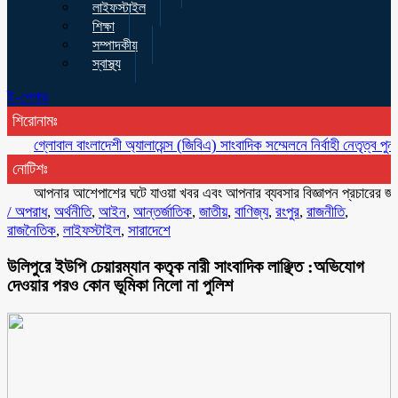
লাইফস্টাইল
শিক্ষা
সম্পাদকীয়
স্বাস্থ্য
ই-পেপার
শিরোনামঃ
গ্লোবাল বাংলাদেশী অ্যালায়েন্স (জিবিএ) সাংবাদিক সম্মেলনে নির্বাহী নেতৃত্ব পুনর্গঠন গণত
নোটিশঃ
আপনার আশেপাশের ঘটে যাওয়া খবর এবং আপনার ব্যবসার বিজ্ঞাপন প্রচারের জন্য যো
/
অপরাধ
,
অর্থনীতি
,
আইন
,
আন্তর্জাতিক
,
জাতীয়
,
বাণিজ্য
,
রংপুর
,
রাজনীতি
,
রাজনৈতিক
,
লাইফস্টাইল
,
সারাদেশে
উলিপুরে ইউপি চেয়ারম্যান কতৃক নারী সাংবাদিক লাঞ্ছিত :অভিযোগ
দেওয়ার পরও কোন ভূমিকা নিলো না পুলিশ