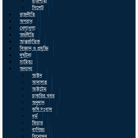
রাজশাহী
সিলেট
রাজনীতি
অপরাধ
খেলাধুলা
অর্থনীতি
আন্তর্জাতিক
বিজ্ঞান ও প্রযুক্তি
দুর্ঘটনা
সাহিত্য
অন্যান্য
আইন
আদালত
আইটেম
চাকরির খবর
অনুদান
কৃষি সংবাদ
ধর্ম
ফিচার
বাণিজ্য
বিনোদন