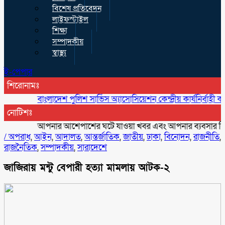
বিশেষ প্রতিবেদন
লাইফস্টাইল
শিক্ষা
সম্পাদকীয়
স্বাস্থ্য
ই-পেপার
শিরোনামঃ
বাংলাদেশ পুলিশ সার্ভিস অ্যাসোসিয়েশন কেন্দ্রীয় কার্যনির্বাহী কমিটি-
নোটিশঃ
আপনার আশেপাশের ঘটে যাওয়া খবর এবং আপনার ব্যবসার বিজ্ঞাপন প
/
অপরাধ
,
আইন
,
আদালত
,
আন্তর্জাতিক
,
জাতীয়
,
ঢাকা
,
বিনোদন
,
রাজনীতি
,
রাজনৈতিক
,
সম্পাদকীয়
,
সারাদেশে
জাজিরায় মন্টু বেপারী হত্যা মামলায় আটক-২