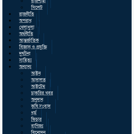
রাজশাহী
সিলেট
রাজনীতি
অপরাধ
খেলাধুলা
অর্থনীতি
আন্তর্জাতিক
বিজ্ঞান ও প্রযুক্তি
দুর্ঘটনা
সাহিত্য
অন্যান্য
আইন
আদালত
আইটেম
চাকরির খবর
অনুদান
কৃষি সংবাদ
ধর্ম
ফিচার
বাণিজ্য
বিনোদন