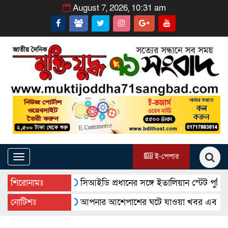
August 7, 2026, 10:31 am
ই-পেপার
Toggle
navigation
শিরোনামঃ
সিআইডি প্রধানের সঙ্গে ইতালিয়ান স্টেট পুলিশ প্রতি
নোটিশঃ
আপনার আশেপাশের ঘটে যাওয়া খবর এবং আপনার ব্য