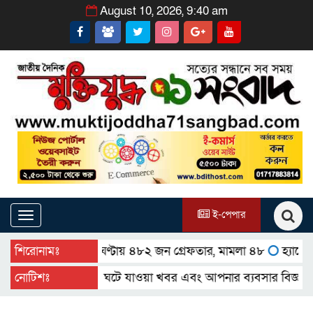
August 10, 2026, 9:40 am
ই-পেপার
Toggle
navigation
ধানীতে গত ২৪ ঘণ্টায় ৪৮২ জন গ্রেফতার, মামলা ৪৮
শিরোনামঃ
হ্যালো ডিসিত
র আশেপাশের ঘটে যাওয়া খবর এবং আপনার ব্যবসার বিজ্ঞাপন প্রচা
নোটিশঃ