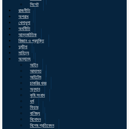
সিলেট
রাজনীতি
অপরাধ
খেলাধুলা
অর্থনীতি
আন্তর্জাতিক
বিজ্ঞান ও প্রযুক্তি
দুর্ঘটনা
সাহিত্য
অন্যান্য
আইন
আদালত
আইটেম
চাকরির খবর
অনুদান
কৃষি সংবাদ
ধর্ম
ফিচার
বাণিজ্য
বিনোদন
বিশেষ প্রতিবেদন