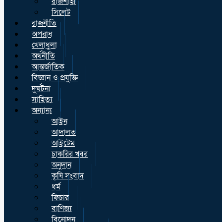
রাজশাহী
সিলেট
রাজনীতি
অপরাধ
খেলাধুলা
অর্থনীতি
আন্তর্জাতিক
বিজ্ঞান ও প্রযুক্তি
দুর্ঘটনা
সাহিত্য
অন্যান্য
আইন
আদালত
আইটেম
চাকরির খবর
অনুদান
কৃষি সংবাদ
ধর্ম
ফিচার
বাণিজ্য
বিনোদন