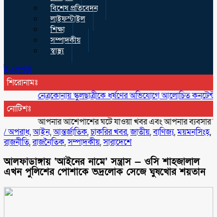
বিশেষ প্রতিবেদন
লাইফস্টাইল
শিক্ষা
সম্পাদকীয়
স্বাস্থ্য
ই-পেপার
শিরোনামঃ
নেত্রকোনায় স্কুলছাত্রীকে ধর্ষণের অভিযোগে আলোচিত কনটেন্ট ক্রিয়েটর 
নোটিশঃ
আপনার আশেপাশের ঘটে যাওয়া খবর এবং আপনার ব্যবসার বিজ্ঞাপন 
/
অপরাধ
,
আইন
,
আন্তর্জাতিক
,
চাকরির খবর
,
জাতীয়
,
বাণিজ্য
,
ময়মনসিংহ
,
রাজনীতি
,
রাজনৈতিক
,
সম্পাদকীয়
,
সারাদেশে
আলফাডাঙ্গায় ‘আইনের নামে’ সন্ত্রাস — ওসি শাহজালাল
এখন পুলিশের পোশাকে ভদ্রলোক সেজে ঘুষখোর শয়তান