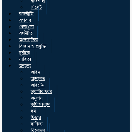
রাজশাহী
সিলেট
রাজনীতি
অপরাধ
খেলাধুলা
অর্থনীতি
আন্তর্জাতিক
বিজ্ঞান ও প্রযুক্তি
দুর্ঘটনা
সাহিত্য
অন্যান্য
আইন
আদালত
আইটেম
চাকরির খবর
অনুদান
কৃষি সংবাদ
ধর্ম
ফিচার
বাণিজ্য
বিনোদন