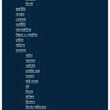
সিলেট
রাজনীতি
অপরাধ
খেলাধুলা
অর্থনীতি
আন্তর্জাতিক
বিজ্ঞান ও প্রযুক্তি
দুর্ঘটনা
সাহিত্য
অন্যান্য
আইন
আদালত
আইটেম
চাকরির খবর
অনুদান
কৃষি সংবাদ
ধর্ম
ফিচার
বাণিজ্য
বিনোদন
বিশেষ প্রতিবেদন