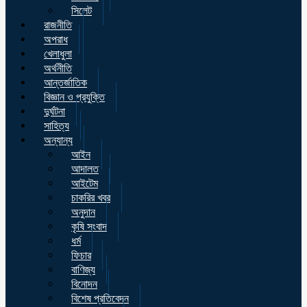
সিলেট
রাজনীতি
অপরাধ
খেলাধুলা
অর্থনীতি
আন্তর্জাতিক
বিজ্ঞান ও প্রযুক্তি
দুর্ঘটনা
সাহিত্য
অন্যান্য
আইন
আদালত
আইটেম
চাকরির খবর
অনুদান
কৃষি সংবাদ
ধর্ম
ফিচার
বাণিজ্য
বিনোদন
বিশেষ প্রতিবেদন