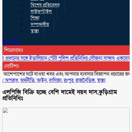
বিশেষ প্রতিবেদন
লাইফস্টাইল
শিক্ষা
সম্পাদকীয়
স্বাস্থ্য
ই-পেপার
শিরোনামঃ
ের সঙ্গে ইতালিয়ান স্টেট পুলিশ প্রতিনিধির সৌজন্য সাক্ষাৎ
একযোগে ৪ মন্ত্
নোটিশঃ
শের ঘটে যাওয়া খবর এবং আপনার ব্যবসার বিজ্ঞাপন প্রচারের জন্য যো
/
অপরাধ
,
অর্থনীতি
,
আইন
,
বাণিজ্য
,
রংপুর
,
রাজনৈতিক
,
স্বাস্থ্য
এলপিজি বিক্রি হচ্ছে বেশি দামেই নয়ন দাস,কুড়িগ্রাম
প্রতিনিধিঃ