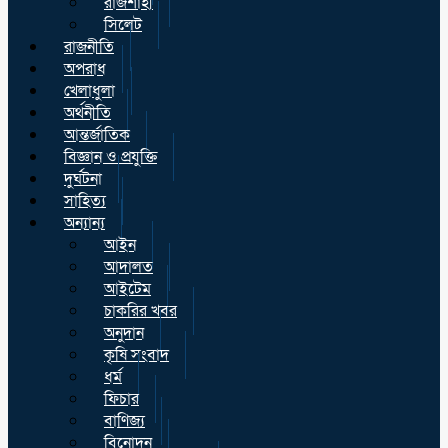
রাজশাহী
সিলেট
রাজনীতি
অপরাধ
খেলাধুলা
অর্থনীতি
আন্তর্জাতিক
বিজ্ঞান ও প্রযুক্তি
দুর্ঘটনা
সাহিত্য
অন্যান্য
আইন
আদালত
আইটেম
চাকরির খবর
অনুদান
কৃষি সংবাদ
ধর্ম
ফিচার
বাণিজ্য
বিনোদন