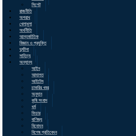
সিলেট
রাজনীতি
অপরাধ
খেলাধুলা
অর্থনীতি
আন্তর্জাতিক
বিজ্ঞান ও প্রযুক্তি
দুর্ঘটনা
সাহিত্য
অন্যান্য
আইন
আদালত
আইটেম
চাকরির খবর
অনুদান
কৃষি সংবাদ
ধর্ম
ফিচার
বাণিজ্য
বিনোদন
বিশেষ প্রতিবেদন