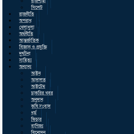
রাজশাহী
সিলেট
রাজনীতি
অপরাধ
খেলাধুলা
অর্থনীতি
আন্তর্জাতিক
বিজ্ঞান ও প্রযুক্তি
দুর্ঘটনা
সাহিত্য
অন্যান্য
আইন
আদালত
আইটেম
চাকরির খবর
অনুদান
কৃষি সংবাদ
ধর্ম
ফিচার
বাণিজ্য
বিনোদন