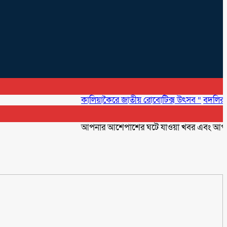
কালিয়াকৈরে জাতীয় রোবোটিক্স উৎসব “
বদলির আদেশ 
আপনার আশেপাশের ঘটে যাওয়া খবর এবং আপনার ব্যবস