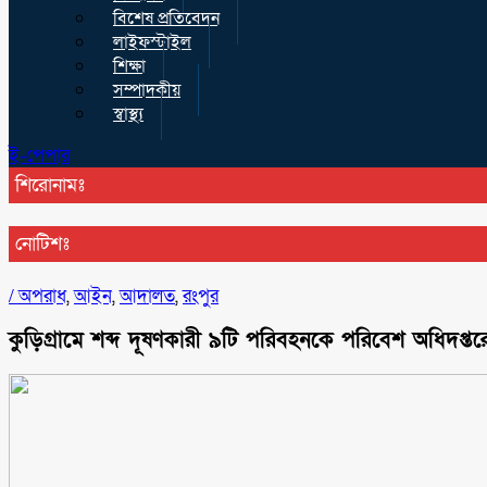
বিশেষ প্রতিবেদন
লাইফস্টাইল
শিক্ষা
সম্পাদকীয়
স্বাস্থ্য
ই-পেপার
শিরোনামঃ
নোটিশঃ
/
অপরাধ
,
আইন
,
আদালত
,
রংপুর
কুড়িগ্রামে শব্দ দূষণকারী ৯টি পরিবহনকে পরিবেশ অধিদপ্ত