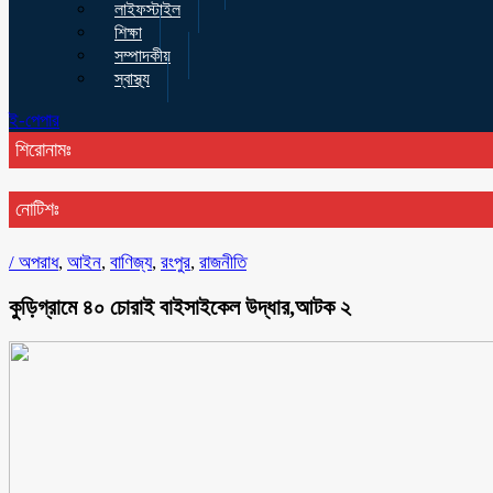
লাইফস্টাইল
শিক্ষা
সম্পাদকীয়
স্বাস্থ্য
ই-পেপার
শিরোনামঃ
নোটিশঃ
/
অপরাধ
,
আইন
,
বাণিজ্য
,
রংপুর
,
রাজনীতি
কুড়িগ্রামে ৪০ চোরাই বাইসাইকেল উদ্ধার,আটক ২