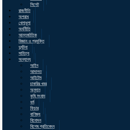
সিলেট
রাজনীতি
অপরাধ
খেলাধুলা
অর্থনীতি
আন্তর্জাতিক
বিজ্ঞান ও প্রযুক্তি
দুর্ঘটনা
সাহিত্য
অন্যান্য
আইন
আদালত
আইটেম
চাকরির খবর
অনুদান
কৃষি সংবাদ
ধর্ম
ফিচার
বাণিজ্য
বিনোদন
বিশেষ প্রতিবেদন