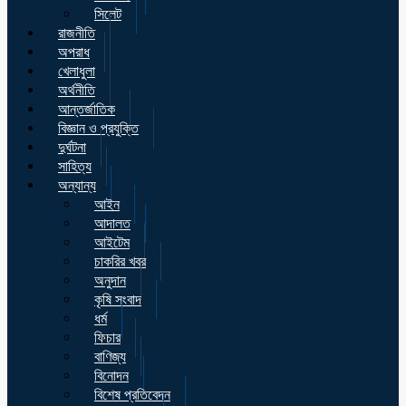
সিলেট
রাজনীতি
অপরাধ
খেলাধুলা
অর্থনীতি
আন্তর্জাতিক
বিজ্ঞান ও প্রযুক্তি
দুর্ঘটনা
সাহিত্য
অন্যান্য
আইন
আদালত
আইটেম
চাকরির খবর
অনুদান
কৃষি সংবাদ
ধর্ম
ফিচার
বাণিজ্য
বিনোদন
বিশেষ প্রতিবেদন