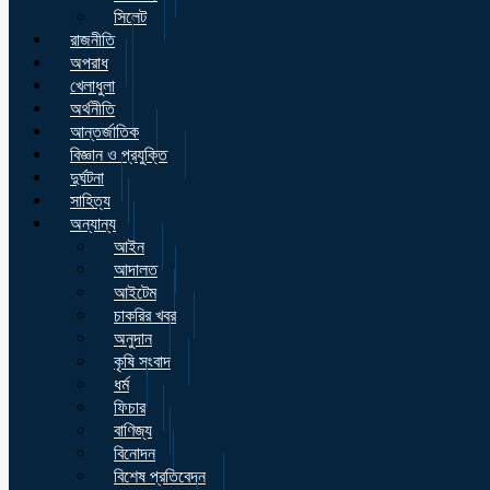
সিলেট
রাজনীতি
অপরাধ
খেলাধুলা
অর্থনীতি
আন্তর্জাতিক
বিজ্ঞান ও প্রযুক্তি
দুর্ঘটনা
সাহিত্য
অন্যান্য
আইন
আদালত
আইটেম
চাকরির খবর
অনুদান
কৃষি সংবাদ
ধর্ম
ফিচার
বাণিজ্য
বিনোদন
বিশেষ প্রতিবেদন