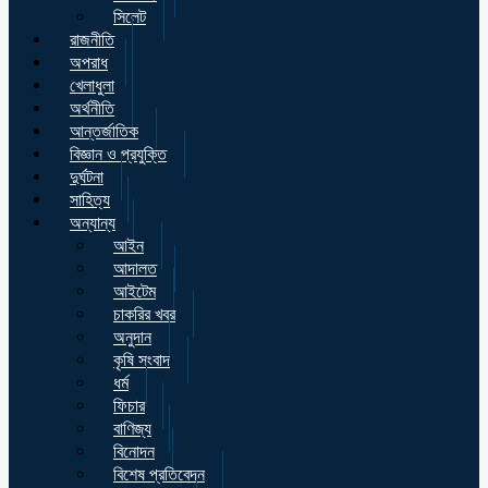
সিলেট
রাজনীতি
অপরাধ
খেলাধুলা
অর্থনীতি
আন্তর্জাতিক
বিজ্ঞান ও প্রযুক্তি
দুর্ঘটনা
সাহিত্য
অন্যান্য
আইন
আদালত
আইটেম
চাকরির খবর
অনুদান
কৃষি সংবাদ
ধর্ম
ফিচার
বাণিজ্য
বিনোদন
বিশেষ প্রতিবেদন