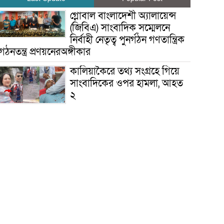
গ্লোবাল বাংলাদেশী অ্যালায়েন্স
(জিবিএ) সাংবাদিক সম্মেলনে
নির্বাহী নেতৃত্ব পুনর্গঠন গণতান্ত্রিক
গঠনতন্ত্র প্রণয়নেরঅঙ্গীকার
কালিয়াকৈরে তথ্য সংগ্রহে গিয়ে
সাংবাদিকের ওপর হামলা, আহত
২
১০ হাজার পিস ইয়াবাসহ দুই
মাদক কারবারিকে গ্রেফতার
করেছে ঢাকা মহানগর গোয়েন্দা
পুলিশ ডিবি
ফাঁসির রশি গলায় নিল অভিমানী
সন্তান