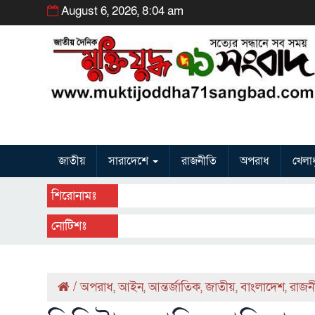
August 6, 2026, 8:04 am
জাতীয়
সারাদেশে
রাজনীতি
অপরাধ
খেলাধ
শিরোনামঃ
নোটিশঃ
/
অপরাধ
,
আইন
,
আন্তর্জাতিক
,
জাতীয়
,
বাংলাদেশ
,
রাজন