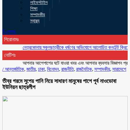
লাইফস্টাইল
শিক্ষা
সম্পাদকীয়
স্বাস্থ্য
ই-পেপার
শিরোনামঃ
নেত্রকোনায় স্কুলছাত্রীকে ধর্ষণের অভিযোগে আলোচিত কনটেন্ট ক্রিয়েটর রিপন ম
নোটিশঃ
আপনার আশেপাশের ঘটে যাওয়া খবর এবং আপনার ব্যবসার বিজ্ঞাপন প্রচারের জ
/
আন্তর্জাতিক
,
জাতীয়
,
ঢাকা
,
বিনোদন
,
রাজনীতি
,
রাজনৈতিক
,
সম্পাদকীয়
,
সারাদেশে
তীব্র গরমে সুপেয় পানি নিয়ে সাধারণ মানুষের পাশে পূর্ব নাওডোবা
ইউনিয়ন ছাত্রলীগ