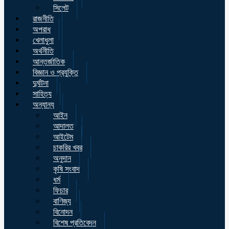
সিলেট
রাজনীতি
অপরাধ
খেলাধুলা
অর্থনীতি
আন্তর্জাতিক
বিজ্ঞান ও প্রযুক্তি
দুর্ঘটনা
সাহিত্য
অন্যান্য
আইন
আদালত
আইটেম
চাকরির খবর
অনুদান
কৃষি সংবাদ
ধর্ম
ফিচার
বাণিজ্য
বিনোদন
বিশেষ প্রতিবেদন