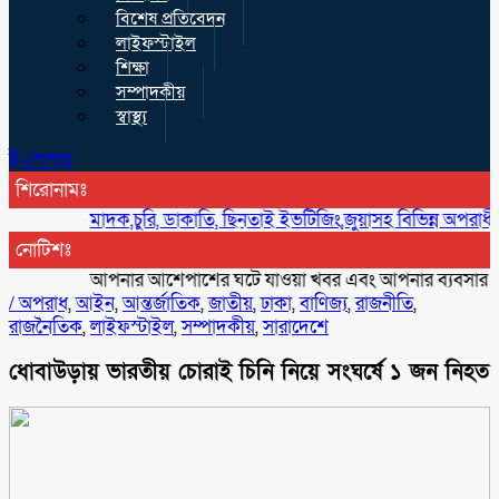
বিশেষ প্রতিবেদন
লাইফস্টাইল
শিক্ষা
সম্পাদকীয়
স্বাস্থ্য
ই-পেপার
শিরোনামঃ
মাদক,চুরি, ডাকাতি, ছিনতাই ইভটিজিং,জুয়াসহ বিভিন্ন অপরাধী বিরুদ্ধে 
নোটিশঃ
আপনার আশেপাশের ঘটে যাওয়া খবর এবং আপনার ব্যবসার বিজ্ঞাপন
/
অপরাধ
,
আইন
,
আন্তর্জাতিক
,
জাতীয়
,
ঢাকা
,
বাণিজ্য
,
রাজনীতি
,
রাজনৈতিক
,
লাইফস্টাইল
,
সম্পাদকীয়
,
সারাদেশে
ধোবাউড়ায় ভারতীয় চোরাই চিনি নিয়ে সংঘর্ষে ১ জন নিহত