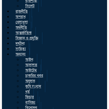
রাজশাহী
সিলেট
রাজনীতি
অপরাধ
খেলাধুলা
অর্থনীতি
আন্তর্জাতিক
বিজ্ঞান ও প্রযুক্তি
দুর্ঘটনা
সাহিত্য
অন্যান্য
আইন
আদালত
আইটেম
চাকরির খবর
অনুদান
কৃষি সংবাদ
ধর্ম
ফিচার
বাণিজ্য
বিনোদন