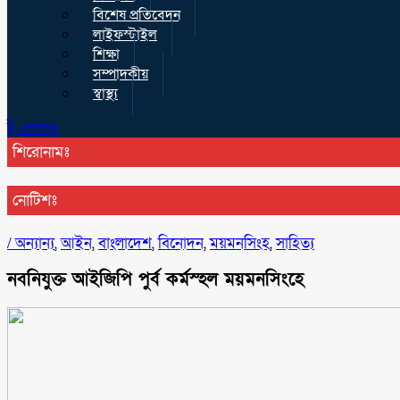
বিশেষ প্রতিবেদন
লাইফস্টাইল
শিক্ষা
সম্পাদকীয়
স্বাস্থ্য
ই-পেপার
শিরোনামঃ
নোটিশঃ
/
অন্যান্য
,
আইন
,
বাংলাদেশ
,
বিনোদন
,
ময়মনসিংহ
,
সাহিত্য
নবনিযুক্ত আইজিপি পুর্ব কর্মস্হল ময়মনসিংহে