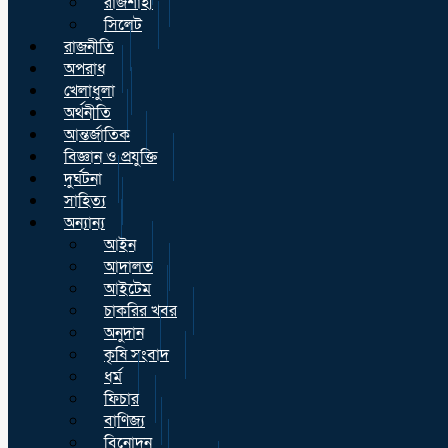
রাজশাহী
সিলেট
রাজনীতি
অপরাধ
খেলাধুলা
অর্থনীতি
আন্তর্জাতিক
বিজ্ঞান ও প্রযুক্তি
দুর্ঘটনা
সাহিত্য
অন্যান্য
আইন
আদালত
আইটেম
চাকরির খবর
অনুদান
কৃষি সংবাদ
ধর্ম
ফিচার
বাণিজ্য
বিনোদন