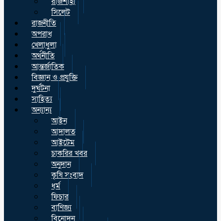
রাজশাহী
সিলেট
রাজনীতি
অপরাধ
খেলাধুলা
অর্থনীতি
আন্তর্জাতিক
বিজ্ঞান ও প্রযুক্তি
দুর্ঘটনা
সাহিত্য
অন্যান্য
আইন
আদালত
আইটেম
চাকরির খবর
অনুদান
কৃষি সংবাদ
ধর্ম
ফিচার
বাণিজ্য
বিনোদন