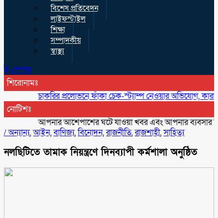
বিশেষ প্রতিবেদন
লাইফস্টাইল
শিক্ষা
সম্পাদকীয়
স্বাস্থ্য
ই-পেপার
শিরোনামঃ
চাকরির প্রলোভনে ফাঁকা চেক-স্ট্যাম্প নেওয়ার অভিযোগ, কারারক্ষীর বি
নোটিশঃ
আপনার আশেপাশের ঘটে যাওয়া খবর এবং আপনার ব্যবসার বিজ্ঞাপন 
/
অন্যান্য
,
আইন
,
বাণিজ্য
,
বিনোদন
,
রাজনীতি
,
রাজশাহী
,
সাহিত্য
নলছিটিতে তামাক নিয়ন্ত্রণে দিনব্যাপী কর্মশালা অনুষ্ঠিত