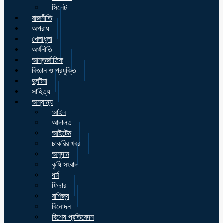
সিলেট
রাজনীতি
অপরাধ
খেলাধুলা
অর্থনীতি
আন্তর্জাতিক
বিজ্ঞান ও প্রযুক্তি
দুর্ঘটনা
সাহিত্য
অন্যান্য
আইন
আদালত
আইটেম
চাকরির খবর
অনুদান
কৃষি সংবাদ
ধর্ম
ফিচার
বাণিজ্য
বিনোদন
বিশেষ প্রতিবেদন