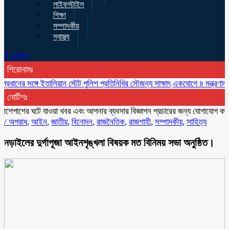
লাইফস্টাইল
শিক্ষা
সম্পাদকীয়
স্বাস্থ্য
ই-পেপার
শিরোনামঃ
ের সঙ্গে ইতালিয়ান স্টেট পুলিশ প্রতিনিধির সৌজন্য সাক্ষাৎ
একযোগে ৪ মন্ত্রণালয়ে নত
নোটিশঃ
ের ঘটে যাওয়া খবর এবং আপনার ব্যবসার বিজ্ঞাপন প্রচারের জন্য যোগাযোগ করুন মা
/
অপরাধ
,
আইন
,
জাতীয়
,
বিনোদন
,
রাজনৈতিক
,
রাজশাহী
,
সম্পাদকীয়
,
সাহিত্য
নড়াইলের দুর্গাপূজা আইনশৃঙ্খলা বিষয়ক মত বিনিময় সভা অনুষ্ঠিত।