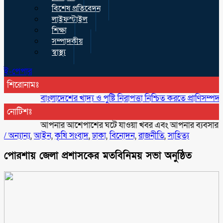
বিশেষ প্রতিবেদন
লাইফস্টাইল
শিক্ষা
সম্পাদকীয়
স্বাস্থ্য
ই-পেপার
শিরোনামঃ
বাংলাদেশের খাদ্য ও পুষ্টি নিরাপত্তা নিশ্চিত করতে প্রাণিসম্পদ অত্যন্ত গুরু
নোটিশঃ
আপনার আশেপাশের ঘটে যাওয়া খবর এবং আপনার ব্যবসার বিজ্ঞাপন
/
অন্যান্য
,
আইন
,
কৃষি সংবাদ
,
ঢাকা
,
বিনোদন
,
রাজনীতি
,
সাহিত্য
পোরশায় জেলা প্রশাসকের মতবিনিময় সভা অনুষ্ঠিত