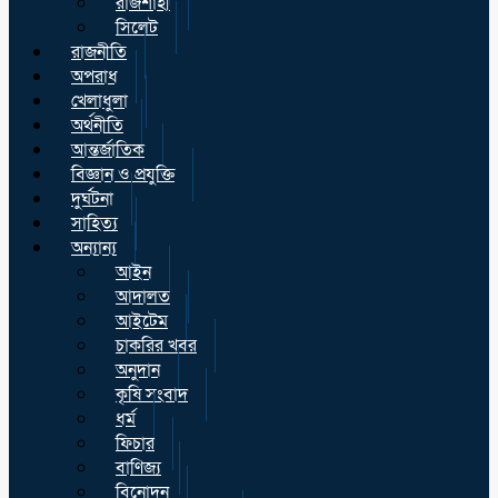
রাজশাহী
সিলেট
রাজনীতি
অপরাধ
খেলাধুলা
অর্থনীতি
আন্তর্জাতিক
বিজ্ঞান ও প্রযুক্তি
দুর্ঘটনা
সাহিত্য
অন্যান্য
আইন
আদালত
আইটেম
চাকরির খবর
অনুদান
কৃষি সংবাদ
ধর্ম
ফিচার
বাণিজ্য
বিনোদন