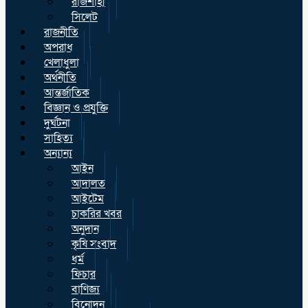
রাজশাহী
সিলেট
রাজনীতি
অপরাধ
খেলাধুলা
অর্থনীতি
আন্তর্জাতিক
বিজ্ঞান ও প্রযুক্তি
দুর্ঘটনা
সাহিত্য
অন্যান্য
আইন
আদালত
আইটেম
চাকরির খবর
অনুদান
কৃষি সংবাদ
ধর্ম
ফিচার
বাণিজ্য
বিনোদন