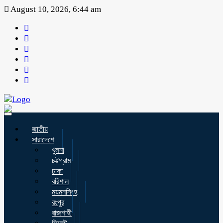
August 10, 2026, 6:44 am
Toggle
navigation
জাতীয়
সারাদেশে
খুলনা
চট্টগ্রাম
ঢাকা
বরিশাল
ময়মনসিংহ
রংপুর
রাজশাহী