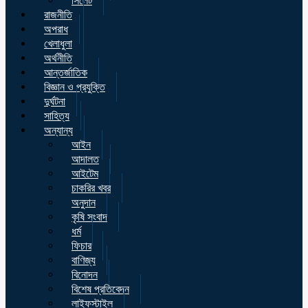
সিলেট
রাজনীতি
অপরাধ
খেলাধুলা
অর্থনীতি
আন্তর্জাতিক
বিজ্ঞান ও প্রযুক্তি
দুর্ঘটনা
সাহিত্য
অন্যান্য
আইন
আদালত
আইটেম
চাকরির খবর
অনুদান
কৃষি সংবাদ
ধর্ম
ফিচার
বাণিজ্য
বিনোদন
বিশেষ প্রতিবেদন
লাইফস্টাইল