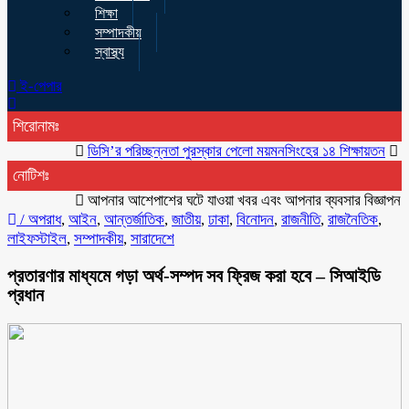
শিক্ষা
সম্পাদকীয়
স্বাস্থ্য
ই-পেপার
শিরোনামঃ
ডিসি’র পরিচ্ছন্নতা পুরস্কার পেলো ময়মনসিংহের ১৪ শিক্ষায়তন
সাংবাদিক
নোটিশঃ
আপনার আশেপাশের ঘটে যাওয়া খবর এবং আপনার ব্যবসার বিজ্ঞাপন প্রচারে
/
অপরাধ
,
আইন
,
আন্তর্জাতিক
,
জাতীয়
,
ঢাকা
,
বিনোদন
,
রাজনীতি
,
রাজনৈতিক
,
লাইফস্টাইল
,
সম্পাদকীয়
,
সারাদেশে
প্রতারণার মাধ্যমে গড়া অর্থ-সম্পদ সব ফ্রিজ করা হবে – সিআইডি
প্রধান