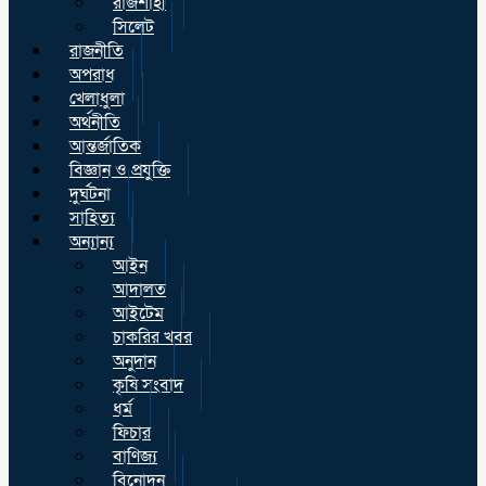
রাজশাহী
সিলেট
রাজনীতি
অপরাধ
খেলাধুলা
অর্থনীতি
আন্তর্জাতিক
বিজ্ঞান ও প্রযুক্তি
দুর্ঘটনা
সাহিত্য
অন্যান্য
আইন
আদালত
আইটেম
চাকরির খবর
অনুদান
কৃষি সংবাদ
ধর্ম
ফিচার
বাণিজ্য
বিনোদন