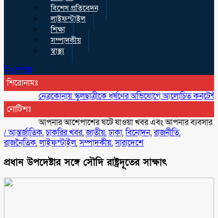
বিশেষ প্রতিবেদন
লাইফস্টাইল
শিক্ষা
সম্পাদকীয়
স্বাস্থ্য
ই-পেপার
শিরোনামঃ
নেত্রকোনায় স্কুলছাত্রীকে ধর্ষণের অভিযোগে আলোচিত কনটেন্ট ক্রিয়েটর 
নোটিশঃ
আপনার আশেপাশের ঘটে যাওয়া খবর এবং আপনার ব্যবসার বিজ্ঞাপন 
/
আন্তর্জাতিক
,
চাকরির খবর
,
জাতীয়
,
ঢাকা
,
বিনোদন
,
রাজনীতি
,
রাজনৈতিক
,
লাইফস্টাইল
,
সম্পাদকীয়
,
সারাদেশে
প্রধান উপদেষ্টার সঙ্গে সৌদি রাষ্ট্রদূতের সাক্ষাৎ