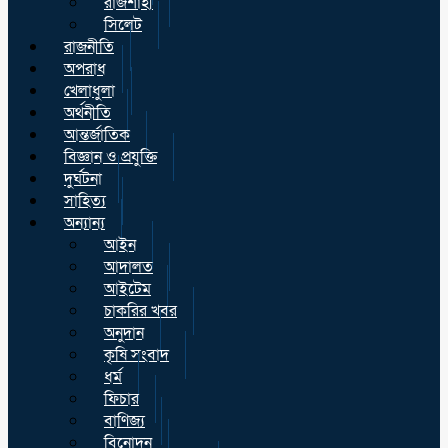
রাজশাহী
সিলেট
রাজনীতি
অপরাধ
খেলাধুলা
অর্থনীতি
আন্তর্জাতিক
বিজ্ঞান ও প্রযুক্তি
দুর্ঘটনা
সাহিত্য
অন্যান্য
আইন
আদালত
আইটেম
চাকরির খবর
অনুদান
কৃষি সংবাদ
ধর্ম
ফিচার
বাণিজ্য
বিনোদন