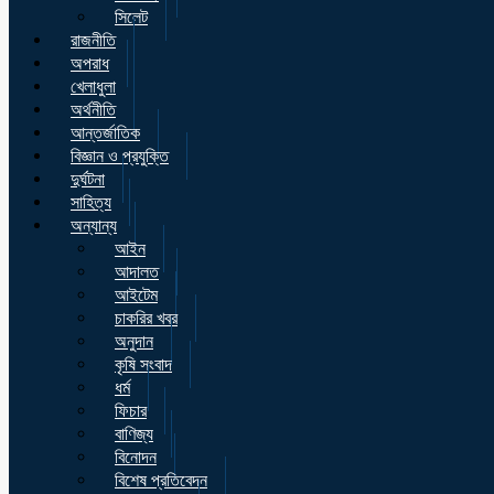
সিলেট
রাজনীতি
অপরাধ
খেলাধুলা
অর্থনীতি
আন্তর্জাতিক
বিজ্ঞান ও প্রযুক্তি
দুর্ঘটনা
সাহিত্য
অন্যান্য
আইন
আদালত
আইটেম
চাকরির খবর
অনুদান
কৃষি সংবাদ
ধর্ম
ফিচার
বাণিজ্য
বিনোদন
বিশেষ প্রতিবেদন