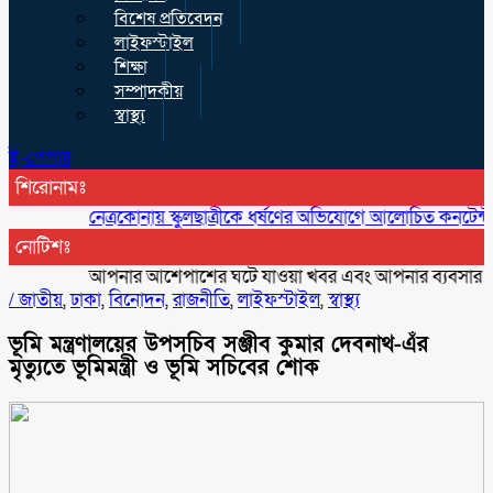
বিশেষ প্রতিবেদন
লাইফস্টাইল
শিক্ষা
সম্পাদকীয়
স্বাস্থ্য
ই-পেপার
শিরোনামঃ
নেত্রকোনায় স্কুলছাত্রীকে ধর্ষণের অভিযোগে আলোচিত কনটেন্ট ক্রিয়েটর
নোটিশঃ
আপনার আশেপাশের ঘটে যাওয়া খবর এবং আপনার ব্যবসার বিজ্ঞাপন
/
জাতীয়
,
ঢাকা
,
বিনোদন
,
রাজনীতি
,
লাইফস্টাইল
,
স্বাস্থ্য
ভূমি মন্ত্রণালয়ের উপসচিব সঞ্জীব কুমার দেবনাথ-এঁর
মৃত্যুতে ভূমিমন্ত্রী ও ভূমি সচিবের শোক