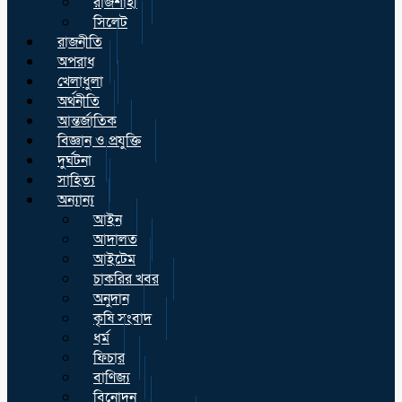
রাজশাহী
সিলেট
রাজনীতি
অপরাধ
খেলাধুলা
অর্থনীতি
আন্তর্জাতিক
বিজ্ঞান ও প্রযুক্তি
দুর্ঘটনা
সাহিত্য
অন্যান্য
আইন
আদালত
আইটেম
চাকরির খবর
অনুদান
কৃষি সংবাদ
ধর্ম
ফিচার
বাণিজ্য
বিনোদন