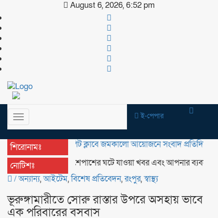
August 6, 2026, 6:52 pm
ই-পেপার
Toggle
navigation
চাষাড়ার এলিট ক্লাবে জমকালো আয়োজনে সংবাদ প্রতিদিনের প্রথম বর্
শিরোনামঃ
আপনার আশেপাশের ঘটে যাওয়া খবর এবং আপনার ব্যবসার বিজ্ঞাপন 
নোটিশঃ
/
অন্যান্য
,
আইটেম
,
বিশেষ প্রতিবেদন
,
রংপুর
,
স্বাস্থ্য
ভূরুঙ্গামারীতে সোরু রাস্তার উপরে অসহায় ভাবে
এক পরিবারের বসবাস