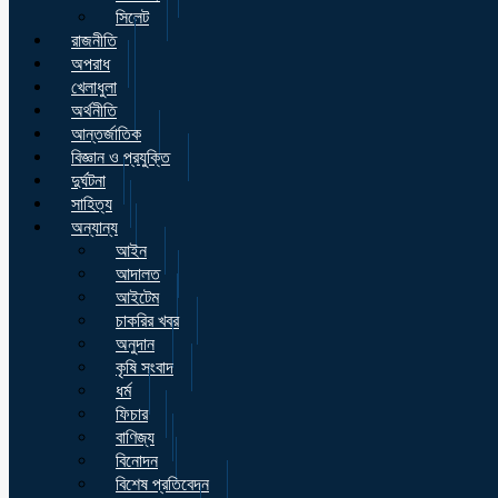
সিলেট
রাজনীতি
অপরাধ
খেলাধুলা
অর্থনীতি
আন্তর্জাতিক
বিজ্ঞান ও প্রযুক্তি
দুর্ঘটনা
সাহিত্য
অন্যান্য
আইন
আদালত
আইটেম
চাকরির খবর
অনুদান
কৃষি সংবাদ
ধর্ম
ফিচার
বাণিজ্য
বিনোদন
বিশেষ প্রতিবেদন