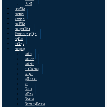
সিলেট
রাজনীতি
অপরাধ
খেলাধুলা
অর্থনীতি
আন্তর্জাতিক
বিজ্ঞান ও প্রযুক্তি
দুর্ঘটনা
সাহিত্য
অন্যান্য
আইন
আদালত
আইটেম
চাকরির খবর
অনুদান
কৃষি সংবাদ
ধর্ম
ফিচার
বাণিজ্য
বিনোদন
বিশেষ প্রতিবেদন