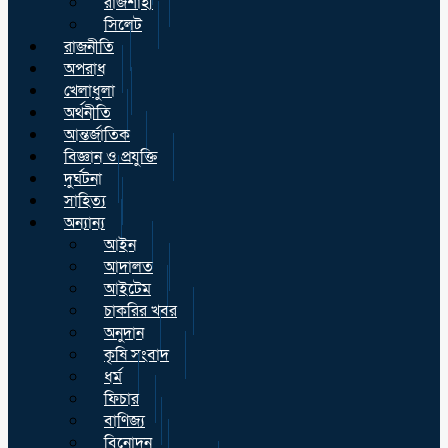
রাজশাহী
সিলেট
রাজনীতি
অপরাধ
খেলাধুলা
অর্থনীতি
আন্তর্জাতিক
বিজ্ঞান ও প্রযুক্তি
দুর্ঘটনা
সাহিত্য
অন্যান্য
আইন
আদালত
আইটেম
চাকরির খবর
অনুদান
কৃষি সংবাদ
ধর্ম
ফিচার
বাণিজ্য
বিনোদন