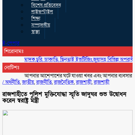
বিশেষ প্রতিবেদন
লাইফস্টাইল
শিক্ষা
সম্পাদকীয়
স্বাস্থ্য
ই-পেপার
শিরোনামঃ
মাদক,চুরি, ডাকাতি, ছিনতাই ইভটিজিং,জুয়াসহ বিভিন্ন অপরাধী বিরুদ্ধে 
নোটিশঃ
আপনার আশেপাশের ঘটে যাওয়া খবর এবং আপনার ব্যবসার বিজ্ঞাপন
/
অর্থনীতি
,
জাতীয়
,
রাজনীতি
,
রাজনৈতিক
,
রাজশাহী
,
রাজশাহী
রাজশাহীতে পুলিশ মুক্তিযোদ্ধা স্মৃতি জাদুঘর শুভ উদ্বোধন
করেন স্বরাষ্ট্র মন্ত্রী