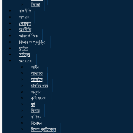
সিলেট
রাজনীতি
অপরাধ
খেলাধুলা
অর্থনীতি
আন্তর্জাতিক
বিজ্ঞান ও প্রযুক্তি
দুর্ঘটনা
সাহিত্য
অন্যান্য
আইন
আদালত
আইটেম
চাকরির খবর
অনুদান
কৃষি সংবাদ
ধর্ম
ফিচার
বাণিজ্য
বিনোদন
বিশেষ প্রতিবেদন