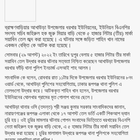
ব্রাহ্মণবাড়িয়ার আখাউড়া উপজেলার ধরখার ইউনিয়নের, ইউনিয়ন বিএনপির
সদস্য সচিব জহিরুল হক জুরু মিয়ার বাড়ি থেকে ৫ হাজার লিটার (তীর) মার্কা
সয়াবিন তেল জব্দ করা হয়েছে। এ ঘটনার সঙ্গে জড়িত শাহিন খান নামের
একজন বেক্তি কে আটক করা হয়েছে।
সোমবার (২৯ আগস্ট) ২০২২ ইং তারিখে দুপুর বেলায় ৫ হাজার লিটার তীর মার্কা
সয়াবিন তেল উদ্ধার করার ঘটনার সত্যতা নিশ্চিত করেছেন আখাউড়া উপজেলার
ধরখার ফাঁড়ি থানা পুলিশ ইনচার্জ এসআই শাহ আলম।
সাংবাদিক কে বলেন, রোববার রাত ১১টার দিকে উপজেলার ধরখার ইউনিয়নের ৮নং
ওয়ার্ড থেকে, আখাউড়া পুলিশের সহযোগিতায়, ঢাকার রূপগঞ্জ থানা পুলিশ এ
তেলগুলো উদ্ধার করে। আটককৃত শাহিন খান হলেন, উপজেলার ধরখার
ইউনিয়নের ঘোলখার গ্রামের মৃত গোলাপ খানের ছেলে।
আখাউড়া থানার ওসি (তদন্ত) শ্রী সঞ্জয় কুমার সরকার সাংবাদিকদের জানান,
নারায়ণগঞ্জের রূপগঞ্জ এলাকা থেকে ১৭ আগস্ট তেল ভর্তি একটি পিকআপ ভ্যান
চুরি হয়। ওই চুরির মামলার ঘটনায় গোপন সংবাদের ভিত্তিতে ধরখারের বিএনপি
নেতা জহিরুল হক জুরুর বাড়ি থেকে, এ ৫ হাজার লিটার তীর মার্কা সয়াবিন তেল
উদ্ধার করা হয়েছে। চুরির মালামাল উদ্ধারে রূপগঞ্জ থানা পুলিশকে সহযোগিতা
করেছে আখাউড়া থানা পুলিশ।