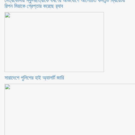
নেত্রকোনায় স্কুলছাত্রীকে ধর্ষণের অভিযোগে আলোচিত কনটেন্ট ক্রিয়েটর
রিপন মিয়াকে গ্রেপ্তার করেছে র‍্যাব
সারাদেশে পুলিশের হাই অ্যালার্ট জারি