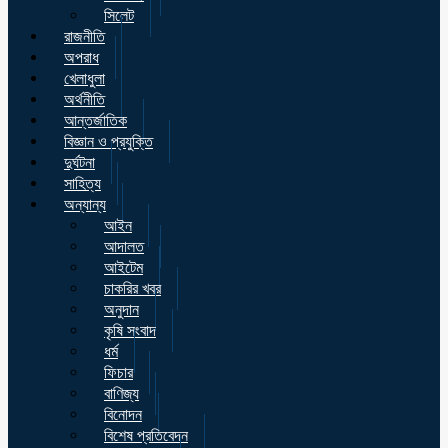
সিলেট
রাজনীতি
অপরাধ
খেলাধুলা
অর্থনীতি
আন্তর্জাতিক
বিজ্ঞান ও প্রযুক্তি
দুর্ঘটনা
সাহিত্য
অন্যান্য
আইন
আদালত
আইটেম
চাকরির খবর
অনুদান
কৃষি সংবাদ
ধর্ম
ফিচার
বাণিজ্য
বিনোদন
বিশেষ প্রতিবেদন