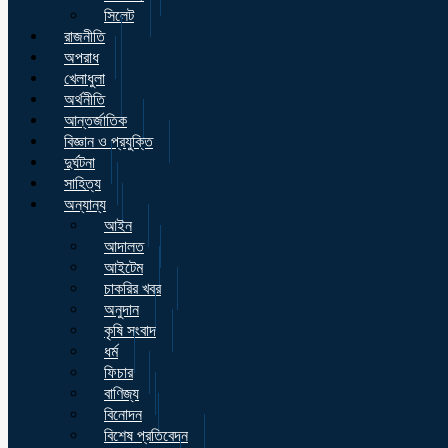
সিলেট
রাজনীতি
অপরাধ
খেলাধুলা
অর্থনীতি
আন্তর্জাতিক
বিজ্ঞান ও প্রযুক্তি
দুর্ঘটনা
সাহিত্য
অন্যান্য
আইন
আদালত
আইটেম
চাকরির খবর
অনুদান
কৃষি সংবাদ
ধর্ম
ফিচার
বাণিজ্য
বিনোদন
বিশেষ প্রতিবেদন