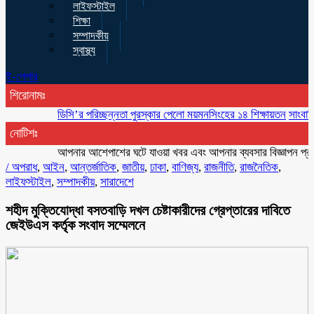
লাইফস্টাইল
শিক্ষা
সম্পাদকীয়
স্বাস্থ্য
ই-পেপার
শিরোনামঃ
ডিসি’র পরিচ্ছন্নতা পুরস্কার পেলো ময়মনসিংহের ১৪ শিক্ষায়তন
সাংবাদিক মৃণা
নোটিশঃ
আপনার আশেপাশের ঘটে যাওয়া খবর এবং আপনার ব্যবসার বিজ্ঞাপন প্রচারের 
/
অপরাধ
,
আইন
,
আন্তর্জাতিক
,
জাতীয়
,
ঢাকা
,
বাণিজ্য
,
রাজনীতি
,
রাজনৈতিক
,
লাইফস্টাইল
,
সম্পাদকীয়
,
সারাদেশে
শহীদ মুক্তিযোদ্ধা বসতবাড়ি দখল চেষ্টাকারীদের গ্রেপ্তারের দাবিতে
জেইউএস কর্তৃক সংবাদ সম্মেলনে