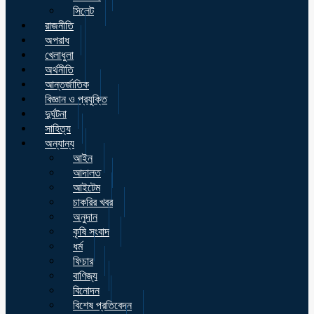
সিলেট
রাজনীতি
অপরাধ
খেলাধুলা
অর্থনীতি
আন্তর্জাতিক
বিজ্ঞান ও প্রযুক্তি
দুর্ঘটনা
সাহিত্য
অন্যান্য
আইন
আদালত
আইটেম
চাকরির খবর
অনুদান
কৃষি সংবাদ
ধর্ম
ফিচার
বাণিজ্য
বিনোদন
বিশেষ প্রতিবেদন