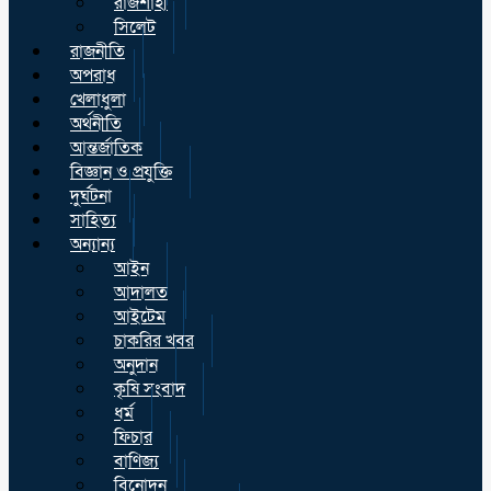
রাজশাহী
সিলেট
রাজনীতি
অপরাধ
খেলাধুলা
অর্থনীতি
আন্তর্জাতিক
বিজ্ঞান ও প্রযুক্তি
দুর্ঘটনা
সাহিত্য
অন্যান্য
আইন
আদালত
আইটেম
চাকরির খবর
অনুদান
কৃষি সংবাদ
ধর্ম
ফিচার
বাণিজ্য
বিনোদন