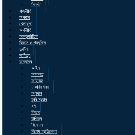
সিলেট
রাজনীতি
অপরাধ
খেলাধুলা
অর্থনীতি
আন্তর্জাতিক
বিজ্ঞান ও প্রযুক্তি
দুর্ঘটনা
সাহিত্য
অন্যান্য
আইন
আদালত
আইটেম
চাকরির খবর
অনুদান
কৃষি সংবাদ
ধর্ম
ফিচার
বাণিজ্য
বিনোদন
বিশেষ প্রতিবেদন