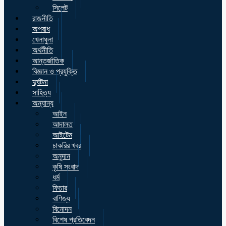
সিলেট
রাজনীতি
অপরাধ
খেলাধুলা
অর্থনীতি
আন্তর্জাতিক
বিজ্ঞান ও প্রযুক্তি
দুর্ঘটনা
সাহিত্য
অন্যান্য
আইন
আদালত
আইটেম
চাকরির খবর
অনুদান
কৃষি সংবাদ
ধর্ম
ফিচার
বাণিজ্য
বিনোদন
বিশেষ প্রতিবেদন