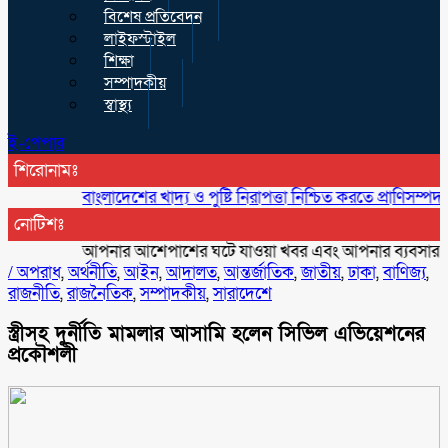
বিশেষ প্রতিবেদন
লাইফস্টাইল
শিক্ষা
সম্পাদকীয়
স্বাস্থ্য
ই-পেপার
শিরোনামঃ
বাংলাদেশের খাদ্য ও পুষ্টি নিরাপত্তা নিশ্চিত করতে প্রাণিসম্পদ অত্যন্ত গুরু
নোটিশঃ
আপনার আশেপাশের ঘটে যাওয়া খবর এবং আপনার ব্যবসার বিজ্ঞাপন
/
অপরাধ
,
অর্থনীতি
,
আইন
,
আদালত
,
আন্তর্জাতিক
,
জাতীয়
,
ঢাকা
,
বাণিজ্য
,
রাজনীতি
,
রাজনৈতিক
,
সম্পাদকীয়
,
সারাদেশে
স্ত্রীসহ দুর্নীতি মামলার আসামি হলেন সিভিল এভিয়েশনের
প্রকৌশলী