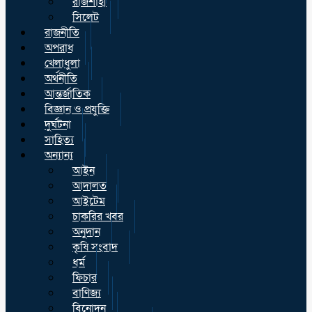
রাজশাহী
সিলেট
রাজনীতি
অপরাধ
খেলাধুলা
অর্থনীতি
আন্তর্জাতিক
বিজ্ঞান ও প্রযুক্তি
দুর্ঘটনা
সাহিত্য
অন্যান্য
আইন
আদালত
আইটেম
চাকরির খবর
অনুদান
কৃষি সংবাদ
ধর্ম
ফিচার
বাণিজ্য
বিনোদন