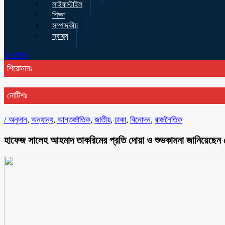
লাইফস্টাইল
শিক্ষা
সম্পাদকীয়
স্বাস্থ্য
ই-পেপার
শিরোনামঃ
নোটিশঃ
/
অনুদান
,
অন্যান্য
,
আন্তর্জাতিক
,
জাতীয়
,
ঢাকা
,
বিনোদন
,
রাজনৈতিক
হাফেজ সালেহ আহমাদ তাকরিমের প্রতি দোয়া ও শুভকামনা জানিয়েছেন