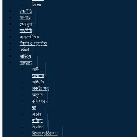
সিলেট
রাজনীতি
অপরাধ
খেলাধুলা
অর্থনীতি
আন্তর্জাতিক
বিজ্ঞান ও প্রযুক্তি
দুর্ঘটনা
সাহিত্য
অন্যান্য
আইন
আদালত
আইটেম
চাকরির খবর
অনুদান
কৃষি সংবাদ
ধর্ম
ফিচার
বাণিজ্য
বিনোদন
বিশেষ প্রতিবেদন