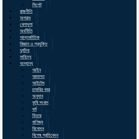
সিলেট
রাজনীতি
অপরাধ
খেলাধুলা
অর্থনীতি
আন্তর্জাতিক
বিজ্ঞান ও প্রযুক্তি
দুর্ঘটনা
সাহিত্য
অন্যান্য
আইন
আদালত
আইটেম
চাকরির খবর
অনুদান
কৃষি সংবাদ
ধর্ম
ফিচার
বাণিজ্য
বিনোদন
বিশেষ প্রতিবেদন