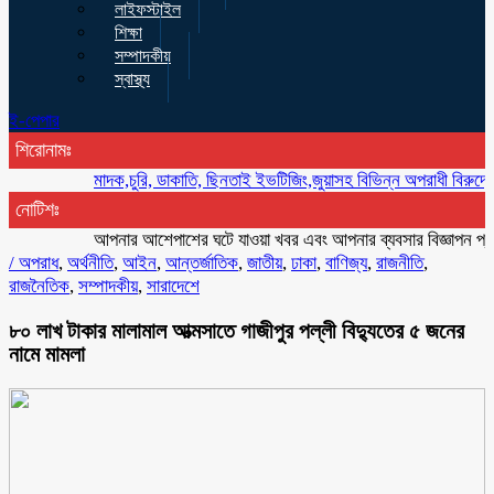
লাইফস্টাইল
শিক্ষা
সম্পাদকীয়
স্বাস্থ্য
ই-পেপার
শিরোনামঃ
মাদক,চুরি, ডাকাতি, ছিনতাই ইভটিজিং,জুয়াসহ বিভিন্ন অপরাধী বিরুদ্ধে অভিযান ক
নোটিশঃ
আপনার আশেপাশের ঘটে যাওয়া খবর এবং আপনার ব্যবসার বিজ্ঞাপন প্রচারের 
/
অপরাধ
,
অর্থনীতি
,
আইন
,
আন্তর্জাতিক
,
জাতীয়
,
ঢাকা
,
বাণিজ্য
,
রাজনীতি
,
রাজনৈতিক
,
সম্পাদকীয়
,
সারাদেশে
৮০ লাখ টাকার মালামাল আত্মসাতে গাজীপুর পল্লী বিদ্যুতের ৫ জনের
নামে মামলা