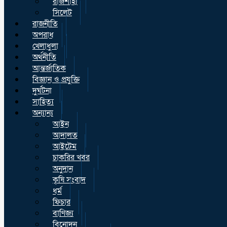
রাজশাহী
সিলেট
রাজনীতি
অপরাধ
খেলাধুলা
অর্থনীতি
আন্তর্জাতিক
বিজ্ঞান ও প্রযুক্তি
দুর্ঘটনা
সাহিত্য
অন্যান্য
আইন
আদালত
আইটেম
চাকরির খবর
অনুদান
কৃষি সংবাদ
ধর্ম
ফিচার
বাণিজ্য
বিনোদন