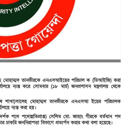
ালেহ মোহাম্মদ তানভীরকে এনএসআইয়ের পরিচাল ক (ডিআইজি) করা
্যালয়ে ন্যস্ত করে সোমবার (১৮ মার্চ) জনপ্রশাসন মন্ত্রণালয় থেকে
বিশেষ শাখা)সালেহ মোহাম্মদ তানভীরকে এনএসআ ইয়ের পরিচালক
যালয়ে ন্যস্ত করা হয়।
দর্শক পদে পদোন্নতিপ্রাপ্ত) সেলিম মো. জাহাং গীরকে বর্তমান পদ
্য তার চাকরি জননিরাপত্তা বিভাগে প্রত্যর্পন করার কথা বলা হয়েছে।