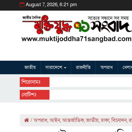
August 7, 2026, 6:21 pm
জাতীয়
সারাদেশে
রাজনীতি
অপরাধ
খেলাধ
শিরোনামঃ
নোটিশঃ
/
অপরাধ
,
আইন
,
আন্তর্জাতিক
,
জাতীয়
,
ঢাকা
,
বিনোদন
,
র