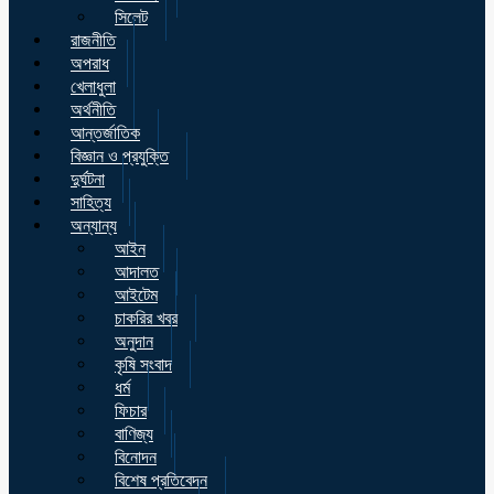
সিলেট
রাজনীতি
অপরাধ
খেলাধুলা
অর্থনীতি
আন্তর্জাতিক
বিজ্ঞান ও প্রযুক্তি
দুর্ঘটনা
সাহিত্য
অন্যান্য
আইন
আদালত
আইটেম
চাকরির খবর
অনুদান
কৃষি সংবাদ
ধর্ম
ফিচার
বাণিজ্য
বিনোদন
বিশেষ প্রতিবেদন