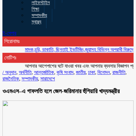
লাইফস্টাইল
শিক্ষা
সম্পাদকীয়
স্বাস্থ্য
ই-পেপার
শিরোনামঃ
মাদক,চুরি, ডাকাতি, ছিনতাই ইভটিজিং,জুয়াসহ বিভিন্ন অপরাধী বিরুদ্ধে অভিযান ক
নোটিশঃ
আপনার আশেপাশের ঘটে যাওয়া খবর এবং আপনার ব্যবসার বিজ্ঞাপন প্রচারের 
/
অনুদান
,
অর্থনীতি
,
আন্তর্জাতিক
,
কৃষি সংবাদ
,
জাতীয়
,
ঢাকা
,
বিনোদন
,
রাজনীতি
,
রাজনৈতিক
,
সম্পাদকীয়
,
সারাদেশে
ওএমএস–এ গাফলতি হলে জেল-জরিমানার হুঁশিয়ারি খাদ্যমন্ত্রীর