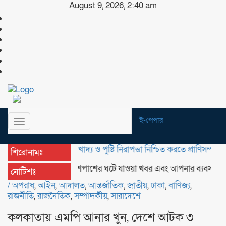
August 9, 2026, 2:40 am
ই-পেপার
Toggle
navigation
বাংলাদেশের খাদ্য ও পুষ্টি নিরাপত্তা নিশ্চিত করতে প্রাণিসম্পদ অত্যন্ত গুরুত
শিরোনামঃ
আপনার আশেপাশের ঘটে যাওয়া খবর এবং আপনার ব্যবসার বিজ্ঞাপন 
নোটিশঃ
/
অপরাধ
,
আইন
,
আদালত
,
আন্তর্জাতিক
,
জাতীয়
,
ঢাকা
,
বাণিজ্য
,
রাজনীতি
,
রাজনৈতিক
,
সম্পাদকীয়
,
সারাদেশে
কলকাতায় এমপি আনার খুন, দেশে আটক ৩